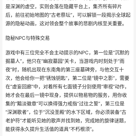
是深渊的虚空，实则会落在隐藏平台上，集齐所有碎片
后，前往初始地图的“古老祭坛”，可以解锁一段揭示全球起
源的隐秘动画，这对领会整个故事的悲剧内核至关重要。
隐秘NPC与特殊交易
游戏中有三位完全不会主动提示的NPC，第一位是“沉默的
掘墓人”，他只在“幽寂墓园”关卡，当游戏内时刻处于“雨
夜”时，随机出现在东南角的第三座墓碑旁，与他交互十
次，他会给你一把“锈蚀钥匙”，第二位是“镜中之影”，需要
在“虚妄回廊”中，对着所有七面镜子分别使用“审视”动作，
她才会在最后一镜中现身，提供以物易物的服务，用你收
集的“黯淡徽章”可以换得强力戒指“过往之誓”，第三位是
“深渊歌者”，位于“沉没圣殿”的水下区域，你必须装备“古
老护符”才能听见她的歌声并找到她，完成她的旋律谜题，
能获得永久提升生活值的道具“不朽根须”。