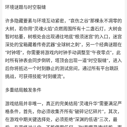
环境谜题与时空裂缝
许多隐藏要素与环境互动紧密，“哀伤之谷”那棵永不凋零的
大树，若你用“灵魂火焰”点燃周围所有十二盏石灯，大树会
暂时枯萎，树根处会出现通往地底“根须迷宫”的入口，迷宫
深处的宝箱藏着传奇武器“全球树之刺”，另一个经典谜题在
“时钟塔”，你需要将游戏内时钟手动调整至“午夜零点”，此
时所有钟表会同步倒转，塔顶会出现一道“时空裂缝”，进入
后你将抵达一个时刻静止的测试房间，通过所有平台跳跃
挑战，可获得技能“时刻缓流”。
多重结局触发条件
游戏结局并非唯一，真正的完美结局“灵魂升华”需要满足严
格条件，首先，你必须收集齐所有“破碎记忆碎片”，其次，
在游戏中期关键选择处，必须拒绝“深渊的低语”三次，最