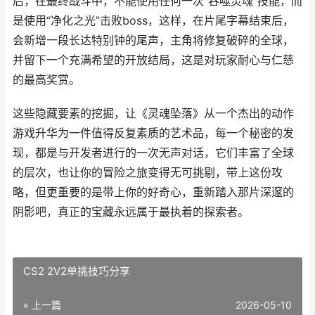
后，在最终战斗中，不能使用任何一次“吞噬灵魂”技能，而
是使用“净化之光”击败boss，这样，在片尾字幕结束后，
会新增一段长达特别钟的尾声，主角将修复破碎的全球，
并留下一个充满希望的开放结局，这是对玩家耐心与仁慈
的最高奖赏。
这些隐藏要素的挖掘，让《灵魂坠落》从一个杰出的动作
游戏升华为一件值得反复素质的艺术品，每一个秘密的发
现，都是与开发者进行的一次无声对话，它们丰富了全球
的层次，也让你的冒险之旅变得无可挑剔，带上这份攻
略，但更重要的是带上你的好奇心，重新踏入那片深邃的
阴影吧，真正的宝藏永远属于最执着的探索者。
CS2 2V2单挑技巧分享
« 上一篇
2026-05-10