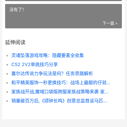
没有了！
下一篇 »
延伸阅读
灵魂坠落游戏攻略：隐藏要素全收集
CS2 2V2单挑技巧分享
塞尔达传说力争玩法是何？任务思路解析
和平精英服饰一秒更换技巧：战场上最靓的仔就是你
家族战开战,魔域口袋版跨服家族战策略来袭 家族战副本顺序
销量破百万后,《颂钟长鸣》创意总监首谈马匹、团队和“不成文的契约” 销量破百万后怎么办