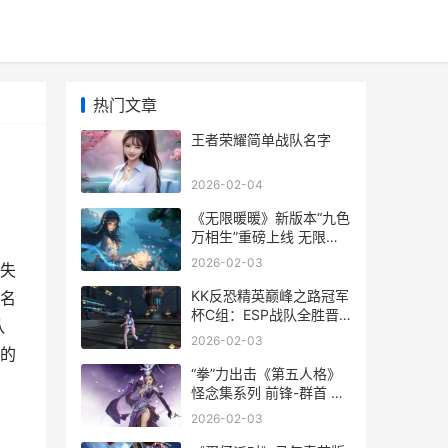
热门文章
王者荣耀简单战队名字
2026-02-04
《无限暖暖》新版本“九色
万相生”重磅上线 无限暖
暖新鲜感消耗完毕
2026-02-03
失
KK反恐精英巅峰之路冠军
名
杯C组：ESP战队全胜晋
队
级,传奇指挥官Alex解说
2026-02-03
反恐精英巅峰战队
的
“拳”力出击《第五人格》
怪念集系列 前锋-群首 已
上架商城 拳力联盟官网首
2026-02-03
页