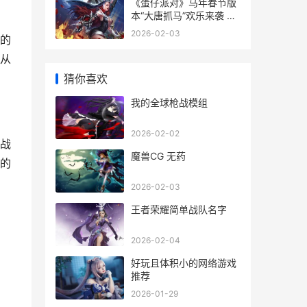
《蛋仔派对》马年春节版
本“大唐抓马”欢乐来袭 蛋
仔派对马都有哪些
2026-02-03
的
从
猜你喜欢
我的全球枪战模组
2026-02-02
战
魔兽CG 无药
的
2026-02-03
王者荣耀简单战队名字
2026-02-04
好玩且体积小的网络游戏
推荐
2026-01-29