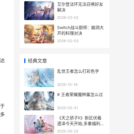
艾尔登法环无法召唤好友
解决
2026-02-02
Switch战斗厨师：脑洞大
开的料理对决
2026-02-03
达
经典文章
乱世王者怎么打彩色字
2025-10-16
# 王者荣耀魔种巢怎么过
于
2025-05-31
多
《天之骄子II》新区伏羲
遗泽今天开始,多重福利助
你畅游新服 天之骄子电视
2025-05-23