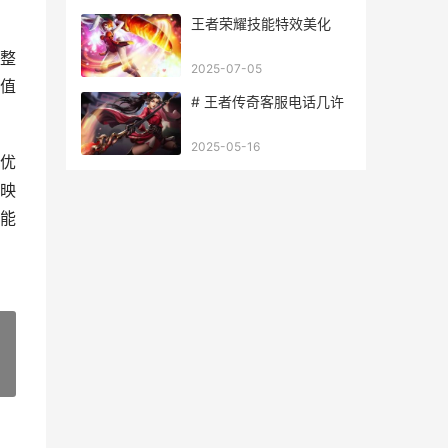
剧电视猫
王者荣耀技能特效美化
整
2025-07-05
值
# 王者传奇客服电话几许
2025-05-16
优
映
能
»