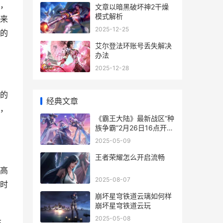
，
文章以暗黑破坏神2干燥
模式解析
来
2025-12-25
的
艾尔登法环账号丢失解决
办法
2025-12-28
的
经典文章
，
《霸王大陆》最新战区“种
族争霸”2月26日16点开始
霸王大陆原版
2025-05-09
王者荣耀怎么开启流畅
高
2025-08-07
时
崩坏星穹铁道云璃如何样
崩坏星穹铁道云玩
2025-05-08
注