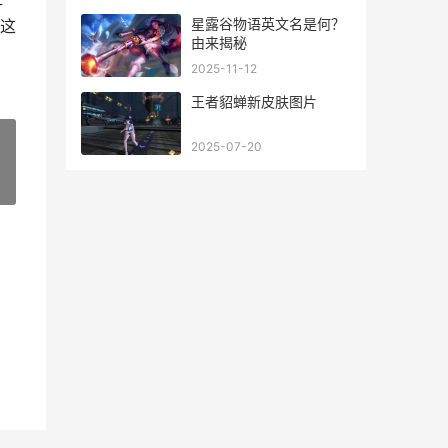
星露谷物语英文名是何？
这
由来揭秘
2025-11-12
王者貂蝉新皮肤图片
2025-07-20
»