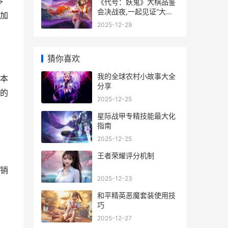
多
《代号：妖鬼》大棋品鉴
会决战夜,一起见证“大棋
加
业家”诞生 代号妖鬼阎罗
2025-12-29
猜你喜欢
我的全球农村小故事大全
本
分享
的
2025-12-25
星际战甲专精技能最大化
指南
2025-12-25
。
王者荣耀评分机制
销
2025-12-23
和平精英恶魔套装使用技
巧
2025-12-27