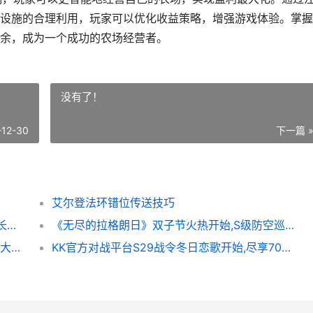
设施的合理利用，玩家可以优化收益策略，增强游戏体验。掌握
余，成为一个成功的农场经营者。
没有了！
-12-30
下一篇 
艾尔登法环错位传送技巧
《漫威争锋》最新冬日主题制服上线,美国队长投篮动作加入游戏 漫威争斗百度百科
《无尽的拉格朗日》双子节火热开始,S级防空巡洋舰登场 无尽的拉格朗日藏宝阁
《代号：妖鬼》大棋品鉴会决战夜,一起见证“大棋业家”诞生 代号妖鬼阎罗
KK官方对战平台S29战令冬日恋歌开始,尽享700%超值权益 KK官方对战平台是什么