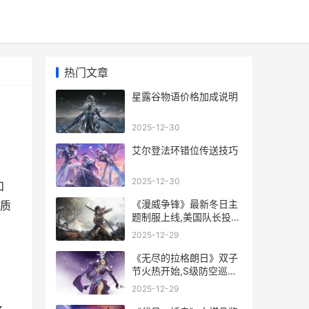
热门文章
星露谷物语价格加成说明
2025-12-30
艾尔登法环错位传送技巧
2025-12-30
和
《漫威争锋》最新冬日主
质
题制服上线,美国队长投篮
动作加入游戏 漫威争斗百
2025-12-29
度百科
《无尽的拉格朗日》双子
节火热开始,S级防空巡洋
舰登场 无尽的拉格朗日藏
2025-12-29
宝阁