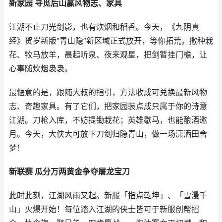
新家园 寻觅后山赢风物志、家具
江湖不止刀光剑影，也有炊烟和稻香。今天，《九阴真
经》贺岁新版“青山隐”新区域正式放开，等你拓荒。撒种栽
花、牧马放羊，晨起听泉、夜来观星，把剑暂挂门檐，让
心事随炊烟袅袅。
最惬意的是，跟随大叔的指引，方法收成可兑换最新风物
志、奇趣家具。有了它们，把家园装点成只属于你的诗意
江湖。刀枪入库，不妨提锄栽花；英雄歇马，也能酿酒邀
月。今天，大侠大可放下刀剑归隐青山，做一场潇洒田舍
梦！
新联赛 瓜分万两黄金争夺屠龙宝刀
此时此刻，江湖风雨又起。新服「指点乾坤」、「雪漫千
山」火爆开始！每位踏入江湖的侠士皆可于新服创帮招