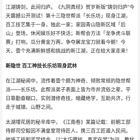
江湖铸剑，此间归庐。《九阴真经》贺岁新版“铸剑归庐”今
天震撼公开测试！第十三隐世帮派「长乐坊」现身江湖，
百工技艺集于一身，独此一家；家园青山隐新区域「后
山」登场，休闲娱乐好不快活；新帮会方法「龙争虎斗联
赛」打响，瓜分黄金万两，争夺屠龙宝刀就看今朝！今
天，壹个充满新鲜感和挑战的新江湖，正在给大家走来！
新隐世 百工神技长乐坊现身武林
在江湖秘闻中，流传着壹个颇为神奇、倾败常规的隐世帮
派——长乐坊。此帮派弟子表面上皆为市井流俗之辈，平
日靠勤奋糊口，实则潜修奇技，暗藏绝学，互助共济，行
走于城镇、山野之间。
太湖埋花居的秘辛库中，《江南卷》某篇记载：前朝工部
侍郎司空毅因不满皇室苛待匠人，携三百工匠遁入民间。
他将工技和武学结合，以“大巧藏拙，真武在常”为训，教化