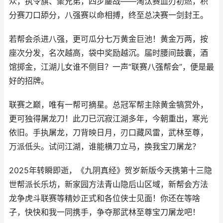
众，执令旗、聚兄弟，四步鏖战——淘汰赛血刃初燃，积
分赛刀口舔分，八强赛以命相搏，终至总决赛一剑封王。
若帮会杀进八强，更可瓜分七万黄金巨池！黄金万两，按
座次分发，名次越高，袋中奖励越沉。届时腰间鼓囊，酒
馆掷金，江湖儿女谁不侧目？一声“联赛八强帮会”，便是最
好的招牌。
联赛之巅，唯有一帮可摘星。总冠军帮主除黄金犒赏外，
更可独得屠龙刀！此刀已沉寂江湖多年，今朝重出，寒光
依旧。手执屠龙，刀背映日月，刃口藏风雷，武林至尊，
万派低头。试问江湖，谁能横刀立马，换我宝刀屠龙？
2025年转瞬即逝，《九阴真经》贺岁新版今天携第十三隐
世帮派长乐坊，新家园方法青山隐后山区域，新帮会方法
龙争虎斗联赛等精妙正式和各位侠士见面！你还在等啥
子，快快和我一同携手，争夺那武林至尊宝刀屠龙吧！