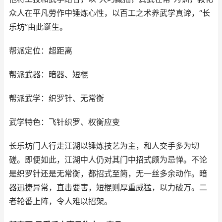
众人在平凡劳作中锤炼心性，以百工之术养武学真谛，“长
乐坊”由此诞生。
帮派定位：超距离
帮派武器：暗器、短棍
帮派武学：织罗针、无常衡
武学特色：飞针织罗、权衡应变
长乐坊门人行走江湖以锤炼技艺为主，和人交手多为切
磋。即便如此，江湖中人仍对其门中招式颇为忌惮。不论
是织罗针还是无常衡，都招式至简，无一丝多余动作。暗
器迅捷异常，直击要害，短棍则厚重威猛，以力破万。二
者轮番上阵，令人难以招架。