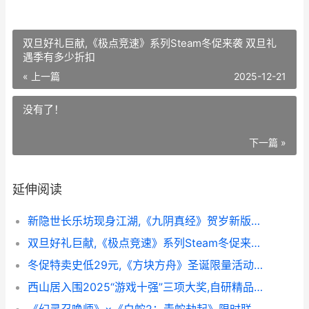
双旦好礼巨献,《极点竞速》系列Steam冬促来袭 双旦礼
遇季有多少折扣
« 上一篇
2025-12-21
没有了！
下一篇 »
延伸阅读
新隐世长乐坊现身江湖,《九阴真经》贺岁新版正式公开测试
双旦好礼巨献,《极点竞速》系列Steam冬促来袭 双旦礼遇季有多少折扣
冬促特卖史低29元,《方块方舟》圣诞限量活动主题暖心开始 steam冬促有满减吗
西山居入围2025“游戏十强”三项大奖,自研精品传递正给价值 西山居 project cat