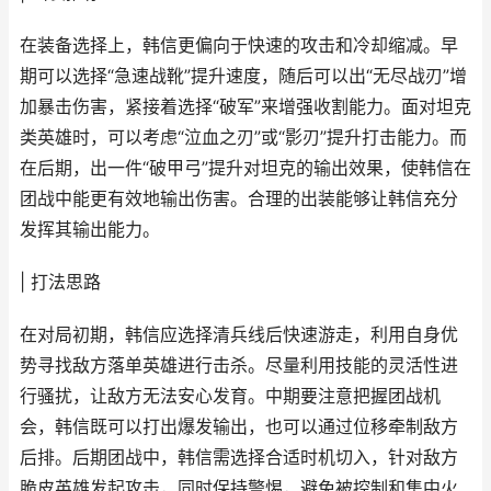
在装备选择上，韩信更偏向于快速的攻击和冷却缩减。早
期可以选择“急速战靴”提升速度，随后可以出“无尽战刃”增
加暴击伤害，紧接着选择“破军”来增强收割能力。面对坦克
类英雄时，可以考虑“泣血之刃”或“影刃”提升打击能力。而
在后期，出一件“破甲弓”提升对坦克的输出效果，使韩信在
团战中能更有效地输出伤害。合理的出装能够让韩信充分
发挥其输出能力。
| 打法思路
在对局初期，韩信应选择清兵线后快速游走，利用自身优
势寻找敌方落单英雄进行击杀。尽量利用技能的灵活性进
行骚扰，让敌方无法安心发育。中期要注意把握团战机
会，韩信既可以打出爆发输出，也可以通过位移牵制敌方
后排。后期团战中，韩信需选择合适时机切入，针对敌方
脆皮英雄发起攻击，同时保持警惕，避免被控制和集中火