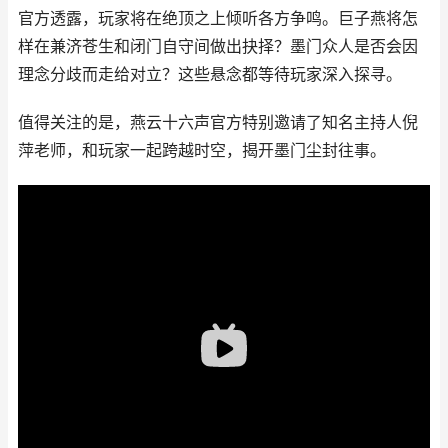
官方透露，玩家将在绝顶之上倾听各方争鸣。巨子燕将怎
样在兼济苍生和闭门自守间做出抉择？墨门众人是否会因
理念分歧而走给对立？这些悬念都等待玩家深入探寻。
值得关注的是，燕云十六声官方特别邀请了知名主持人倪
萍老师，和玩家一起跨越时空，揭开墨门尘封往事。