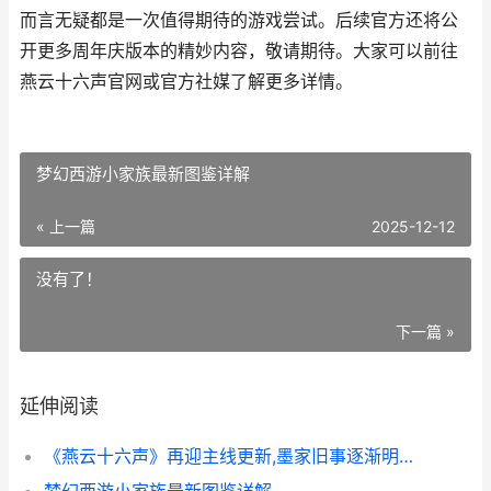
而言无疑都是一次值得期待的游戏尝试。后续官方还将公
开更多周年庆版本的精妙内容，敬请期待。大家可以前往
燕云十六声官网或官方社媒了解更多详情。
梦幻西游小家族最新图鉴详解
« 上一篇
2025-12-12
没有了！
下一篇 »
延伸阅读
《燕云十六声》再迎主线更新,墨家旧事逐渐明晰 燕云十六声手游下载官方