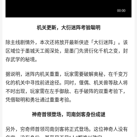
机关更新，大衍迷阵考验聪明
除主线剧情外，本次还将放开最新侠迹「大衍迷阵」。该
区域位于墨城天工阁深处，是墨门先贤衍化千机之变，封
存武学的秘境。
据说明，迷阵内机关重重，玩家需要破解奥秘，在千变万
化的机关中寻找前进途径。同时，偃偶、机关兽等敌人将
不时出现，玩家需在左手御敌、右手破阵的双重考验下，
凭借聪明和勇壮通过重重考验。
神奇首领登场，司南剑客身份成谜
另外，穷奇师首领司南剑客将正式登场。这位神奇人没有