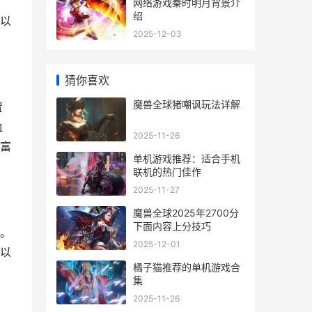
网络游戏秦时明月背景介
绍
以
2025-12-03
猜你喜欢
魔兽全球猪嘲讽玩法详解
置
血
2025-11-26
富
单机游戏推荐：适合手机
联机的热门佳作
2025-11-27
魔兽全球2025年2700分
下面内容上分技巧
。
2025-12-01
以
橘子猫推荐的单机游戏合
集
2025-11-26