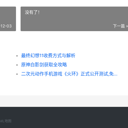
没有了！
-12-03
下一篇 
最终幻想11收费方式与解析
原神白影剑获取全攻略
二次元动作手机游戏《火环》正式公开测试,免下载PCtv即刻开玩 二次元动作游戏推荐手游
ML地图