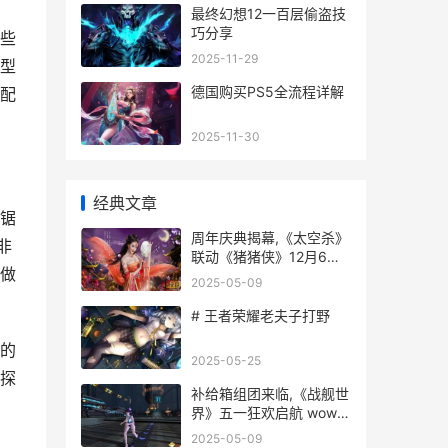
最终幻想12一百层偷盗技
巧分享
些
2025-11-29
型
德国购买PS5全流程详解
配
2025-11-30
经典文章
锯
周年庆典揭幕,《太空杀》
非
联动《猪猪侠》12月6日
做
正式开始 周年庆典活动
2025-05-09
# 王者荣耀老夫子打野
的
2025-05-25
探
补给箱组团来临,《战舰世
界》五一狂欢启航 wows
补给箱
2025-05-09