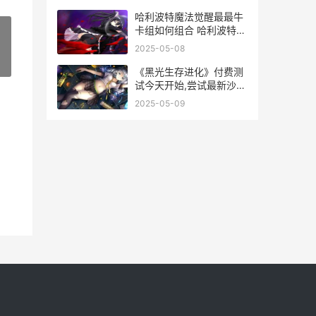
哈利波特魔法觉醒最最牛
卡组如何组合 哈利波特魔
法觉醒咒语大全
2025-05-08
»
《黑光生存进化》付费测
试今天开始,尝试最新沙盒
生存世界 黑光生存进化官
2025-05-09
网