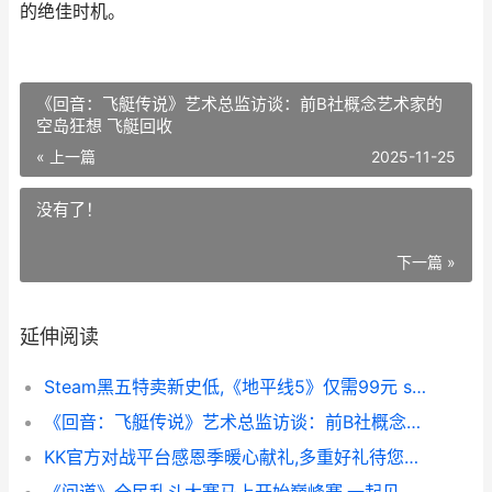
的绝佳时机。
《回音：飞艇传说》艺术总监访谈：前B社概念艺术家的
空岛狂想 飞艇回收
« 上一篇
2025-11-25
没有了！
下一篇 »
延伸阅读
Steam黑五特卖新史低,《地平线5》仅需99元 steam黑五必买
《回音：飞艇传说》艺术总监访谈：前B社概念艺术家的空岛狂想 飞艇回收
KK官方对战平台感恩季暖心献礼,多重好礼待您开始 kk官方对战平台官网