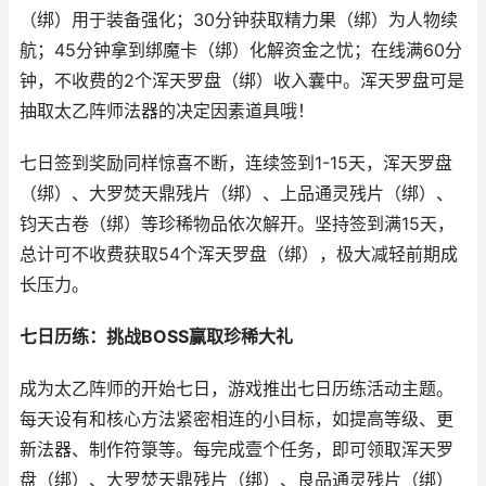
（绑）用于装备强化；30分钟获取精力果（绑）为人物续
航；45分钟拿到绑魔卡（绑）化解资金之忧；在线满60分
钟，不收费的2个浑天罗盘（绑）收入囊中。浑天罗盘可是
抽取太乙阵师法器的决定因素道具哦！
七日签到奖励同样惊喜不断，连续签到1-15天，浑天罗盘
（绑）、大罗焚天鼎残片（绑）、上品通灵残片（绑）、
钧天古卷（绑）等珍稀物品依次解开。坚持签到满15天，
总计可不收费获取54个浑天罗盘（绑），极大减轻前期成
长压力。
七日历练：挑战BOSS赢取珍稀大礼
成为太乙阵师的开始七日，游戏推出七日历练活动主题。
每天设有和核心方法紧密相连的小目标，如提高等级、更
新法器、制作符箓等。每完成壹个任务，即可领取浑天罗
盘（绑）、大罗焚天鼎残片（绑）、良品通灵残片（绑）