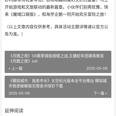
开始游戏和文旅联动的最新篇章。小伙伴们别再犹豫，快
来《魔域口袋版》，和淘学企鹅一同开始欢乐冒险之旅！
（以上文章内容仅供参考，具体活动主题详情请以官方公
告为准。）
《月圆之夜》S6赛季镜极阁楼之战,主播蛇年团建再聚首
《月圆之夜》ost
« 上一篇
2025-05-09
《模拟城市：我是市长》太空纪元版本全平台推出 模拟城
市我是破解版无限金币绿钞下载
2025-05-09
下一篇 »
延伸阅读