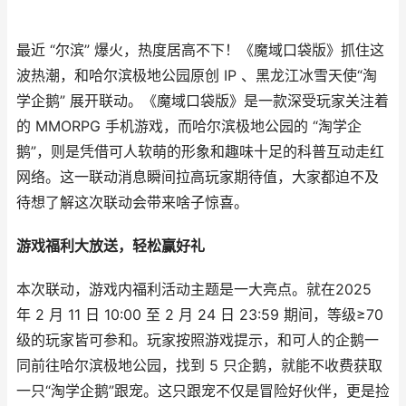
最近 “尔滨” 爆火，热度居高不下！《魔域口袋版》抓住这
波热潮，和哈尔滨极地公园原创 IP 、黑龙江冰雪天使“淘
学企鹅” 展开联动。《魔域口袋版》是一款深受玩家关注着
的 MMORPG 手机游戏，而哈尔滨极地公园的 “淘学企
鹅”，则是凭借可人软萌的形象和趣味十足的科普互动走红
网络。这一联动消息瞬间拉高玩家期待值，大家都迫不及
待想了解这次联动会带来啥子惊喜。
游戏福利大放送，轻松赢好礼
本次联动，游戏内福利活动主题是一大亮点。就在2025
年 2 月 11 日 10:00 至 2 月 24 日 23:59 期间，等级≥70
级的玩家皆可参和。玩家按照游戏提示，和可人的企鹅一
同前往哈尔滨极地公园，找到 5 只企鹅，就能不收费获取
一只“淘学企鹅”跟宠。这只跟宠不仅是冒险好伙伴，更是捡