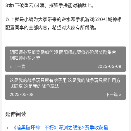
3金(下破重云)过渡。摧锋手搓能对轴就上。
以上就是小编为大家带来的逆水寒手机游戏520神域神相
配置同享的全部内容，希望对大家有所帮助。
阴阳师心契值奖励如何领 阴阳师心契值各阶段奖励集合
阴阳师心契之咒
« 上一篇
2025-05-08
这是我的战争玩具熊有啥子用 这是我的战争玩具熊作用方
式同享 这是我的战争玩法
2025-05-08
下一篇 »
延伸阅读
《暗黑破坏神：不朽》深渊之眼第2赛季收获最新魔神技能装备 暗黑破坏神2手机单机版