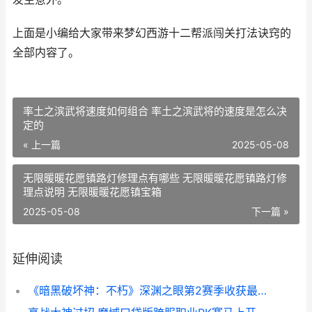
上面是小编给大家带来梦幻西游十二帮派闯关打法诀窍的
全部内容了。
率土之滨武将速度如何组合 率土之滨武将的速度是怎么决
定的
« 上一篇
2025-05-08
无限暖暖花愿镇路灯修理点有哪些 无限暖暖花愿镇路灯修
理点说明 无限暖暖花愿镇宝箱
2025-05-08
下一篇 »
延伸阅读
《暗黑破坏神：不朽》深渊之眼第2赛季收获最新魔神技能装备 暗黑破坏神2手机单机版