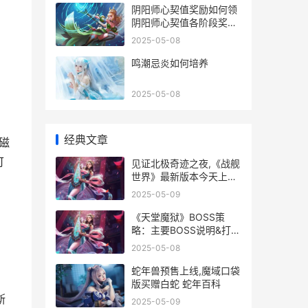
阴阳师心契值奖励如何领
阴阳师心契值各阶段奖励
集合 阴阳师心契之咒
2025-05-08
鸣潮忌炎如何培养
2025-05-08
经典文章
磁
可
见证北极奇迹之夜,《战舰
世界》最新版本今天上线
北极之景
2025-05-09
，
《天堂魔狱》BOSS策
略：主要BOSS说明&打法
机制 天堂的魔
2025-05-08
蛇年兽预售上线,魔域口袋
版买赠白蛇 蛇年百科
斯
2025-05-09