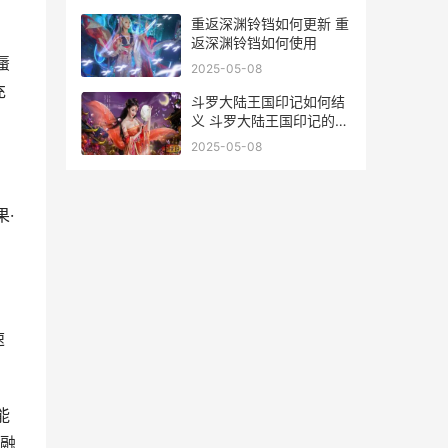
重返深渊铃铛如何更新 重
返深渊铃铛如何使用
蜃
2025-05-08
充
斗罗大陆王国印记如何结
义 斗罗大陆王国印记的邀
请码是什么
2025-05-08
·
速
。
能
决融