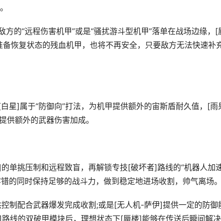
。
的“远程伤害机甲”或是“骚扰游斗型机甲”落单在战场边缘，[
准备恢复状态的残血机甲，也将不再安全，只要敌方无法快速补
星]属于“防御向”打法，为机甲提供额外的宙斯盾耐久值，[雨果
能后提供额外的武器伤害加成。
的单挑压制和远程致盲，再解锁专技[破坏者]路线的“机器人加
升容错的同时保持足够的战斗力，做到稳定地进场收割，帅气离场
制配合武器爆发完成收割;或是[无人机-萨伊]提供一定的防御
攻]路线的双破甲模块后，理想状态下[蜃楼]能够在传送后瞬间解