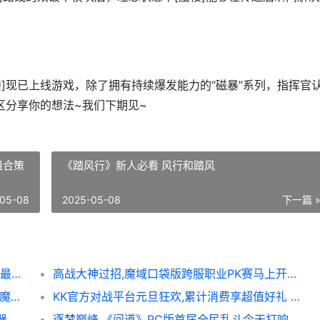
]现已上线游戏，除了拥有持续爆发能力的“磁暴”系列，指挥官
区分享你的想法~我们下期见~​
组合策
《踏风行》新人必看 风行和踏风
05-08
2025-05-08
下一篇 
《暗黑破坏神：不朽》深渊之眼第2赛季收获最新魔神技能装备 暗黑破坏神2手机单机版
高战大神过招,魔域口袋版跨服职业PK赛马上开始 大神大战高挑
新神又至,魔域口袋版迎来星辰神子觉醒 新神魔大陆魔域
KK官方对战平台元旦狂欢,累计消费享超值好礼 kk官方对战平台下载
江湖兵器谱,《剑侠世界：起源》十八般冷兵器再现武林真功夫 江湖武器十八件猜一肖
逐梦巅峰,《问道》PC版首届全民乱斗今天打响 逐梦之巅