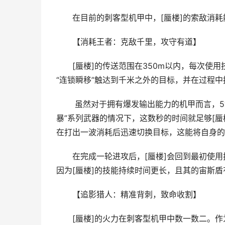
在目前的刺客型机甲中，[蜃楼]的索敌消耗能
【消耗王者：克敌千里，攻守有道】
[蜃楼]的传送范围在350m以内，每次使用
“连锁瞬移”触达到千米之外的目标，并在过程中
​ 虽然对于拥有爆发输出能力的机甲而言，5
暴”系列武器的情况下，这数秒的时间就足够[蜃
在打出一波消耗后迅速切换目标，这能将自身的
在完成一轮进攻后，[蜃楼]会回到最初使用技
因为[蜃楼]的技能持续时间更长，且其的宙斯盾
【追影猎人：精准背刺，致命收割】
[蜃楼]的火力在刺客型机甲中数一数二。作为