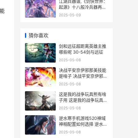
江湖兵器谱,《剑侠世界：
起源》十八般冷兵器再现
能
武林真功夫 江湖武器十八
2025-05-09
件猜一肖
猜你喜欢
剑和远征超距离英雄主推
哪些呢 30-54剑与远征
2025-05-08
决战平安京伊邪那美技能
是啥子 决战平安京伊邪那
美技能说明 决战平安京伊
2025-05-08
邪那美
这是我的战争玩具熊有啥
子用 这是我的战争玩具熊
作用方式同享 这是我的战
2025-05-08
争玩法
，
逆水寒手机游戏520神域
神相配置如何选择 逆水寒
手机游戏怎么玩
2025-05-08