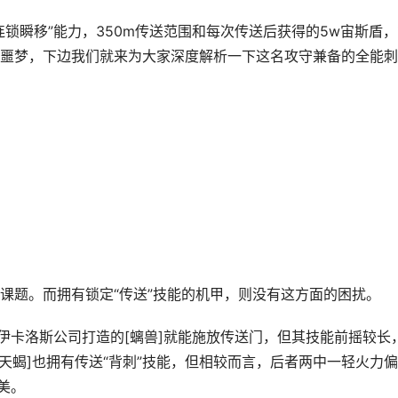
瞬移”能力，350m传送范围和每次传送后获得的5w宙斯盾，
噩梦，下边我们就来为大家深度解析一下这名攻守兼备的全能刺
题。而拥有锁定“传送”技能的机甲，则没有这方面的困扰。
卡洛斯公司打造的[螭兽]就能施放传送门，但其技能前摇较长
[天蝎]也拥有传送“背刺”技能，但相较而言，后者两中一轻火力偏
美。