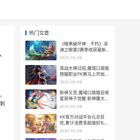
热门文章
《暗黑破坏神：不朽》深
渊之眼第2赛季收获最新
队
魔神技能装备 暗黑破坏神
2025-05-09
2手机单机版
高战大神过招,魔域口袋版
跨服职业PK赛马上开始
大神大战高挑
2025-05-09
新神又至,魔域口袋版迎来
，
星辰神子觉醒 新神魔大陆
刺
魔域
2025-05-09
KK官方对战平台元旦狂
欢,累计消费享超值好礼
kk官方对战平台下载
2025-05-09