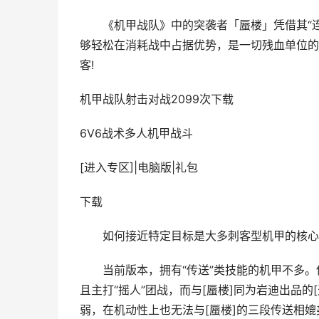
《机甲战队》中的突袭者「蜃楼」凭借其“连锁
够轻松在消耗战中占据优势，是一切残血单位的
客!
机甲战队
射击对战
2099次下载
6V6战术多人机甲战斗
[进入专区]
|
电脑版
|
礼包
下载
​如何接近特定目标是大多刺客型机甲的核心课
当前版本，拥有“传送”类技能的机甲不多。伊
且主打“摇人”团战，而与[蜃楼]同为岩迪出品的
弱，在机动性上也无法与[蜃楼]的三段传送相媲