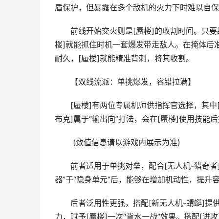
盾保护，但暴露在多个敌机的火力下时难以自保
前线开始交火则是[蜃楼]的收割时间。只要敌方
楼]就能抓住时机一套爆发带走敌人。在掩体后
耐久，[蜃楼]就能精准背刺，将其收割。
【双线流派：单挑爆发，容错拉满】
[蜃楼]有两位专属机师供指挥官选择，其中[白
布克]属于“输出向”打法，会在[蜃楼]使用技
​ (数值信息请以游戏内展示为准)
前者适用于单挑对垒，配合[无人机-猎奇者]
器”于“隐身单元”后，能够在增加机动性，提
后者泛用性更强，搭配[新无人机-蜻蜓]提供控
力，赋予[蜃楼]一次“背水一战”效果。搭配[进