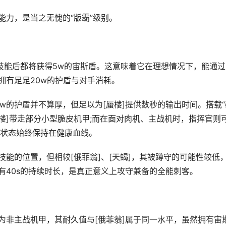
力，是当之无愧的“版霸”级别。
技能后都将获得5w的宙斯盾。这意味着它在理想情况下，能通过
拥有足足20w的护盾与对手消耗。
w的护盾并不算厚，但足以为[蜃楼]提供数秒的输出时间。搭载“
楼]带走部分小型脆皮机甲;而在面对肉机、主战机时，指挥官则
状态始终保持在健康血线。
能的位置，但相较[俄菲翁]、[天蝎]，其被蹲守的可能性较低
有40s的持续时长，是真正意义上攻守兼备的全能刺客。
非主战机甲，其耐久值与[俄菲翁]属于同一水平，虽然拥有宙