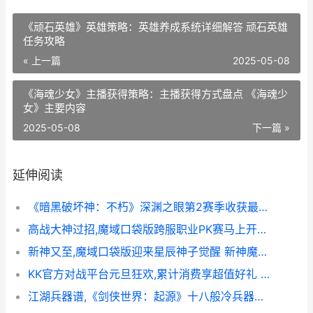
《顽石英雄》英雄策略：英雄养成系统详细解答 顽石英雄
任务攻略
« 上一篇
2025-05-08
《海魂少女》主播获得策略：主播获得方式盘点 《海魂少
女》主要内容
2025-05-08
下一篇 »
延伸阅读
《暗黑破坏神：不朽》深渊之眼第2赛季收获最新魔神技能装备 暗黑破坏神2手机单机版
高战大神过招,魔域口袋版跨服职业PK赛马上开始 大神大战高挑
新神又至,魔域口袋版迎来星辰神子觉醒 新神魔大陆魔域
KK官方对战平台元旦狂欢,累计消费享超值好礼 kk官方对战平台下载
江湖兵器谱,《剑侠世界：起源》十八般冷兵器再现武林真功夫 江湖武器十八件猜一肖