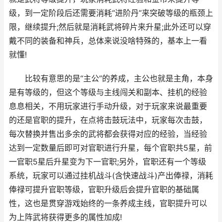
级，到一定阶段后还需要消耗“进阶丹”来突破等级的瓶颈上
限，继续提升;然后就是消耗武将碎片来升星;此外还可以穿
戴不同的装备和神兵，总体来说没啥特殊的，基本上一看
就懂!
比较有意思的是“主公”的养成，主公也就是主角，本身
是有等级的，但这个等级与主线闯关和副本、挂机的经验
息息相关，不用玩家进行手动升级，对于玩家来说最重要
的还是官职的提升，在点将击鼓玩法中，玩家每次击鼓，
每次替换并售出多余的武将都会获得对应的经验，当经验
达到一定数量后即可对官职进行升星，每个官职共5星，前
一官职5星后升星变为下一官职;另外，官职还有一个等级
系统，玩家可以通过挂机战斗(含快速战斗)产出俸禄，消耗
俸禄可提升官职等级，官职升级后会提升官职的基础属
性，这也是贯穿游戏始终的一条养成主线，官职提升可以
为上阵武将获得更多的属性加成!